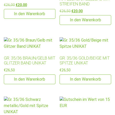
STREIFEN BAND
Ursprünglicher Preis war: €26,00
Aktueller Preis ist: €20,00.
€
26,00
€
20,00
Ursprünglicher Preis war: €2
Aktueller Preis ist: €
€
26,50
€
20,00
In den Warenkorb
In den Warenkorb
GR. 35/36 BRAUN/GELB MIT
GR. 35/36 GOLD/BEIGE MIT
GLITZER BAND UNIKAT
SPITZE UNIKAT
€
26,50
€
26,50
In den Warenkorb
In den Warenkorb