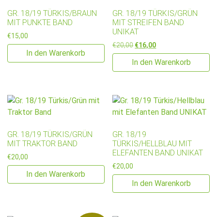
GR. 18/19 TÜRKIS/BRAUN
GR. 18/19 TÜRKIS/GRÜN
MIT PUNKTE BAND
MIT STREIFEN BAND
UNIKAT
€
15,00
Ursprünglicher Preis war: €2
Aktueller Preis ist: €
€
20,00
€
16,00
In den Warenkorb
In den Warenkorb
GR. 18/19 TÜRKIS/GRÜN
GR. 18/19
MIT TRAKTOR BAND
TÜRKIS/HELLBLAU MIT
ELEFANTEN BAND UNIKAT
€
20,00
€
20,00
In den Warenkorb
In den Warenkorb