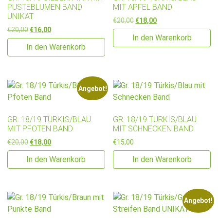
PUSTEBLUMEN BAND
MIT APFEL BAND
UNIKAT
Ursprünglicher Preis war: €2
Aktueller Preis ist: €
€
20,00
€
18,00
Ursprünglicher Preis war: €20,00
Aktueller Preis ist: €16,00.
€
20,00
€
16,00
In den Warenkorb
In den Warenkorb
Angebot!
GR. 18/19 TÜRKIS/BLAU
GR. 18/19 TÜRKIS/BLAU
MIT PFOTEN BAND
MIT SCHNECKEN BAND
Ursprünglicher Preis war: €20,00
Aktueller Preis ist: €18,00.
€
20,00
€
18,00
€
15,00
In den Warenkorb
In den Warenkorb
Angebot!