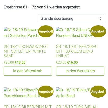
Ergebnisse 61 – 72 von 91 werden angezeigt
Angebot!
Angebot!
GR. 18/19 SCHWARZ/ROT
GR. 18/19 SILBER/GRAU
MIT SCHLEIFEN PUNKTE
MIT FLORALEM BAND
BAND
UNIKAT
Ursprünglicher Preis war: €20,00
Aktueller Preis ist: €18,00.
Ursprünglicher Preis war: €2
Aktueller Preis ist: €
€
20,00
€
18,00
€
20,00
€
16,00
In den Warenkorb
In den Warenkorb
Angebot!
Angebot!
GR. 18/19 SILBER/PINK MIT
GR. 18/19 TÜRKIS/BLAU