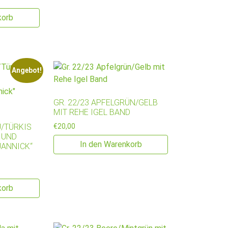
korb
Angebot!
GR. 22/23 APFELGRÜN/GELB
MIT REHE IGEL BAND
U/TÜRKIS
€
20,00
 UND
In den Warenkorb
JANNICK“
reis war: €20,00
Preis ist: €15,00.
korb