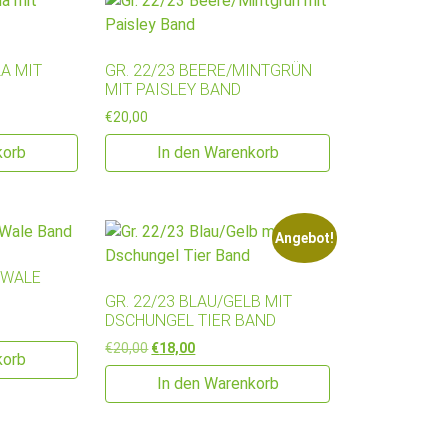
LA MIT
GR. 22/23 BEERE/MINTGRÜN
MIT PAISLEY BAND
€
20,00
korb
In den Warenkorb
Angebot!
T WALE
GR. 22/23 BLAU/GELB MIT
DSCHUNGEL TIER BAND
Ursprünglicher Preis war: €20,00
Aktueller Preis ist: €18,00.
€
20,00
€
18,00
korb
In den Warenkorb