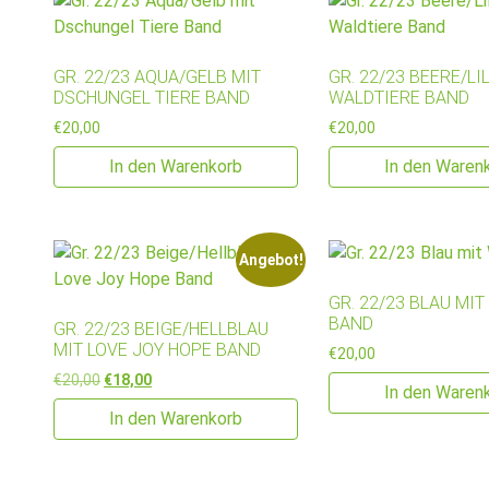
GR. 22/23 AQUA/GELB MIT
GR. 22/23 BEERE/LI
DSCHUNGEL TIERE BAND
WALDTIERE BAND
€
20,00
€
20,00
In den Warenkorb
In den Waren
Angebot!
GR. 22/23 BLAU MI
BAND
GR. 22/23 BEIGE/HELLBLAU
MIT LOVE JOY HOPE BAND
€
20,00
Ursprünglicher Preis war: €20,00
Aktueller Preis ist: €18,00.
€
20,00
€
18,00
In den Waren
In den Warenkorb