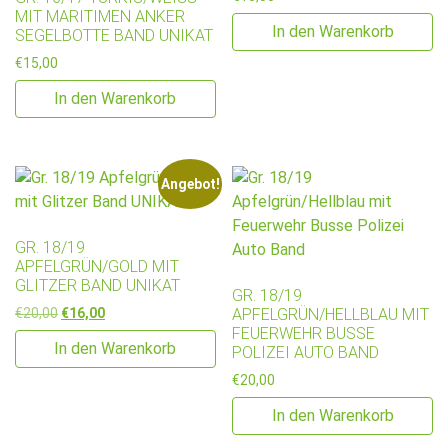
IT MARITIMEN ANKER S
In den Warenkorb
EGELBOTTE BAND UNIKAT
€
15,00
In den Warenkorb
Angebot!
GR. 18/19
APFELGRÜN/GOLD MIT
GLITZER BAND UNIKAT
GR. 18/19
Ursprünglicher Preis war: €20,00
Aktueller Preis ist: €16,00.
€
20,00
€
16,00
APFELGRÜN/HELLBLAU MIT
FEUERWEHR BUSSE
In den Warenkorb
POLIZEI AUTO BAND
€
20,00
In den Warenkorb