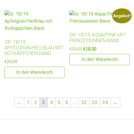
Angebot!
GR. 18/19 AQUA/PINK MIT
PRINZESSINNEN BAND
GR. 18/19
APFELGRÜN/HELLBLAU MIT
Ursprünglicher Preis war: €2
Aktueller Preis ist: €
€
20,00
€
18,00
ROTKÄPPCHEN BAND
In den Warenkorb
€
20,00
In den Warenkorb
←
1
2
3
4
5
6
…
32
33
34
→