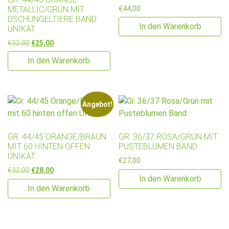
METALLIC/GRÜN MIT
€
44,00
DSCHUNGELTIERE BAND
In den Warenkorb
UNIKAT
Ursprünglicher Preis war: €32,00
Aktueller Preis ist: €25,00.
€
32,00
€
25,00
In den Warenkorb
Angebot!
GR. 44/45 ORANGE/BRAUN
GR. 36/37 ROSA/GRÜN MIT
MIT 60 HINTEN OFFEN
PUSTEBLUMEN BAND
UNIKAT
€
27,00
Ursprünglicher Preis war: €32,00
Aktueller Preis ist: €28,00.
€
32,00
€
28,00
In den Warenkorb
In den Warenkorb