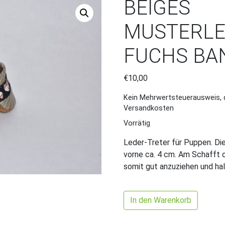
BEIGES
MUSTERLE
FUCHS BA
€
10,00
Kein Mehrwertsteuerausweis, 
Versandkosten
Vorrätig
Leder-Treter für Puppen. Die
vorne ca. 4 cm. Am Schafft 
somit gut anzuziehen und ha
Beiges Musterleder/Braun m
In den Warenkorb