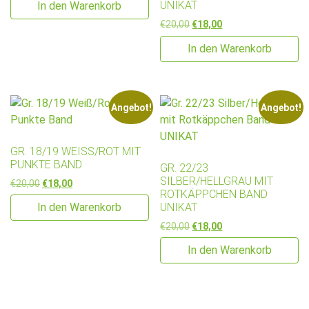
UNIKAT
In den Warenkorb
Ursprünglicher Preis war: €2
Aktueller Preis ist: €
€
20,00
€
18,00
In den Warenkorb
Angebot!
Angebot!
GR. 18/19 WEISS/ROT MIT P
UNKTE BAND
GR. 22/23
SILBER/HELLGRAU MIT
Ursprünglicher Preis war: €20,00
Aktueller Preis ist: €18,00.
€
20,00
€
18,00
ROTKÄPPCHEN BAND
UNIKAT
In den Warenkorb
Ursprünglicher Preis war: €2
Aktueller Preis ist: €
€
20,00
€
18,00
In den Warenkorb