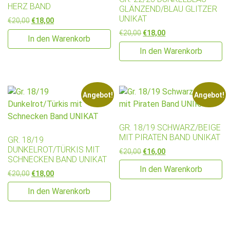
ERZ BAND
GLÄNZEND/BLAU GLITZER
UNIKAT
Ursprünglicher Preis war: €20,00
Aktueller Preis ist: €18,00.
€
20,00
€
18,00
Ursprünglicher Preis war: €2
Aktueller Preis ist: €
€
20,00
€
18,00
In den Warenkorb
In den Warenkorb
Angebot!
Angebot!
GR. 18/19 SCHWARZ/BEIGE
MIT PIRATEN BAND UNIKAT
GR. 18/19
DUNKELROT/TÜRKIS MIT
Ursprünglicher Preis war: €2
Aktueller Preis ist: €
€
20,00
€
16,00
SCHNECKEN BAND UNIKAT
In den Warenkorb
Ursprünglicher Preis war: €20,00
Aktueller Preis ist: €18,00.
€
20,00
€
18,00
In den Warenkorb