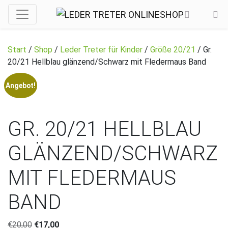
Start
/
Shop
/
Leder Treter für Kinder
/
Größe 20/21
/ Gr.
20/21 Hellblau glänzend/Schwarz mit Fledermaus Band
Angebot!
GR. 20/21 HELLBLAU
GLÄNZEND/SCHWARZ
MIT FLEDERMAUS
BAND
Ursprünglicher Preis war: €20,00
Aktueller Preis ist: €17,00.
€
20,00
€
17,00