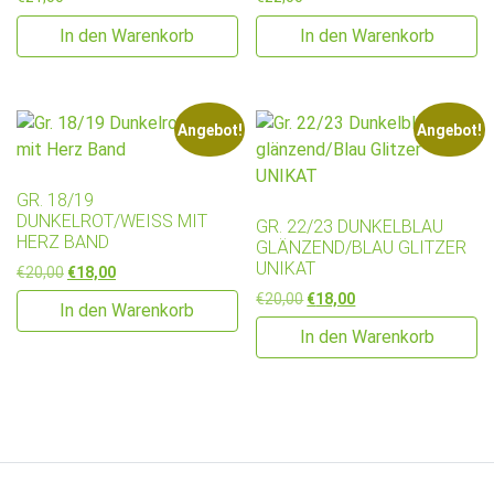
In den Warenkorb
In den Warenkorb
Angebot!
Angebot!
GR. 18/19
DUNKELROT/WEISS MIT H
GR. 22/23 DUNKELBLAU
ERZ BAND
GLÄNZEND/BLAU GLITZER
UNIKAT
Ursprünglicher Preis war: €20,00
Aktueller Preis ist: €18,00.
€
20,00
€
18,00
Ursprünglicher Preis war: €2
Aktueller Preis ist: €
€
20,00
€
18,00
In den Warenkorb
In den Warenkorb