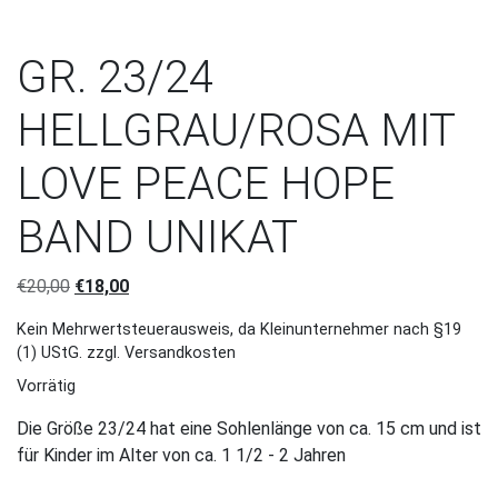
GR. 23/24
HELLGRAU/ROSA MIT
LOVE PEACE HOPE
BAND UNIKAT
Ursprünglicher Preis war: €20,00
Aktueller Preis ist: €18,00.
€
20,00
€
18,00
Kein Mehrwertsteuerausweis, da Kleinunternehmer nach §19
(1) UStG.
zzgl. Versandkosten
Vorrätig
Die Größe 23/24 hat eine Sohlenlänge von ca. 15 cm und ist
für Kinder im Alter von ca. 1 1/2 - 2 Jahren