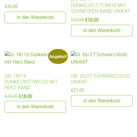
DUNKELROT/TÜRKIS MIT
€
26,00
SCHNECKEN BAND UNIKAT
In den Warenkorb
Ursprünglicher Preis war: €2
Aktueller Preis ist: €
€
20,00
€
18,00
In den Warenkorb
Angebot!
GR. 18/19
GR. 26/27 SCHWARZ/GOLD
DUNKELROT/WEISS MIT H
UNIKAT
ERZ BAND
€
21,00
Ursprünglicher Preis war: €20,00
Aktueller Preis ist: €18,00.
€
20,00
€
18,00
In den Warenkorb
In den Warenkorb