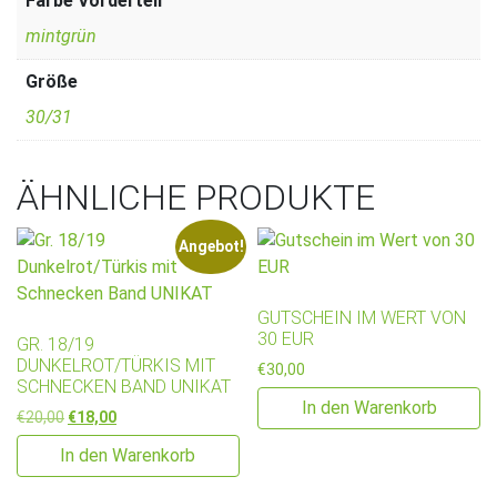
Farbe Vorderteil
mintgrün
Größe
30/31
ÄHNLICHE PRODUKTE
Angebot!
GUTSCHEIN IM WERT VON
30 EUR
GR. 18/19
DUNKELROT/TÜRKIS MIT
€
30,00
SCHNECKEN BAND UNIKAT
In den Warenkorb
Ursprünglicher Preis war: €20,00
Aktueller Preis ist: €18,00.
€
20,00
€
18,00
In den Warenkorb