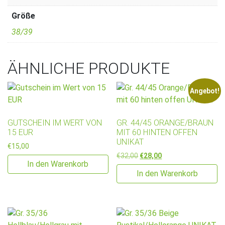
Größe
38/39
ÄHNLICHE PRODUKTE
Angebot!
GUTSCHEIN IM WERT VON
GR. 44/45 ORANGE/BRAUN
15 EUR
MIT 60 HINTEN OFFEN
UNIKAT
€
15,00
Ursprünglicher Preis war: €3
Aktueller Preis ist: €
€
32,00
€
28,00
In den Warenkorb
In den Warenkorb