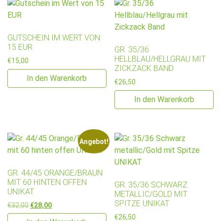
GUTSCHEIN IM WERT VON
15 EUR
GR. 35/36
HELLBLAU/HELLGRAU MIT
€
15,00
ZICKZACK BAND
In den Warenkorb
€
26,50
In den Warenkorb
Angebot!
GR. 44/45 ORANGE/BRAUN
MIT 60 HINTEN OFFEN
GR. 35/36 SCHWARZ
UNIKAT
METALLIC/GOLD MIT
SPITZE UNIKAT
Ursprünglicher Preis war: €32,00
Aktueller Preis ist: €28,00.
€
32,00
€
28,00
€
26,50