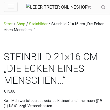
Start
/
Shop
/
Steinbilder
/ Steinbild 21×16 cm „Die Ecken
eines Menschen…“
STEINBILD 21×16 CM
„DIE ECKEN EINES
MENSCHEN…“
€
15,00
Kein Mehrwertsteuerausweis, da Kleinunternehmer nach §19
(1) UStG.
zzgl. Versandkosten