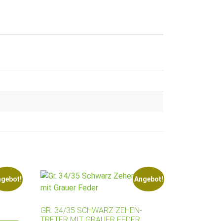
gebot!
Angebot!
GR. 34/35 SCHWARZ ZEHEN-
€20,00
 €18,00.
TRETER MIT GRAUER FEDER