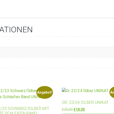
MATIONEN
Angebot!
An
GR. 23/24 SILBER UNIKAT
2/23 SCHWARZ/SILBER MIT
Ursprünglicher Preis war: 
Aktueller Preis ist:
€
20,00
€
18,00
TE SCHLEIFEN BAND